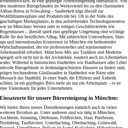
weiterentwickelt, ist eine gepflegte Arbeitsumgebung unerlässlich. Von
den modernen Bürogebäuden im Werksviertel bis zu den charmanten
Altbau-Büros in Schwabing – Sauberkeit trägt überall zur
Wohlfühlatmosphäre und Produktivität bei. Ob in der Nähe des
geschäftigen Marienplatzes, in den aufstrebenden Technologiezentren
wie im Münchner Westen oder in ruhigen Geschäftsvierteln wie
Bogenhausen – überall spielt eine gepflegte Umgebung eine wichtige
Rolle für den beruflichen Alltag. Mit zahlreichen Unternehmen, Start-
ups und internationalen Konzernen ist München ein bedeutender
Wirtschaftsstandort, der ein professionelles und repräsentatives
Arbeitsumfeld erfordert. Münchens Mix aus Tradition und Moderne
spiegelt sich nicht nur in der Architektur, sondern auch im Arbeitsleben
wider. Während in historischen Stadtteilen wie Haidhausen oder Lehel
stilvolle Bürogebäude in denkmalgeschützten Häusern zu finden sind,
prägen hochmoderne Glasfassaden in Stadtteilen wie Riem oder
Moosach das Stadtbild. In einer Stadt, die Effizienz und Ästhetik
schätzt, ist ein gepflegtes Büro mehr als nur ein Arbeitsplatz – es ist
eine Visitenkarte für jedes Unternehmen.
Einsatzorte für unsere Büroreinigung in München:
Wir bieten Ihnen unsere Dienstleistungen natürlich auch in vielen
weiteren Bezirken an. Unter anderem sind wir tätig in
München
,
Aschheim
,
Ismaning
,
Ottobrunn
,
Feldkirchen
,
Haar
,
Putzbrunn
,
Neubiberg
,
Taufkirchen
,
Unterhaching
,
Oberhaching
,
Grünwald
,
Neuried
,
Unterföhring
,
Pullach im Isartal
,
Harlaching
,
Höhenkirchen-