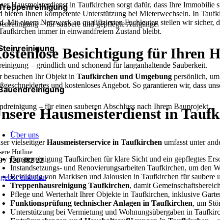
ser Hausmeisterdienst in Taufkirchen sorgt dafür, dass Ihre Immobili
Treppenreinigung
d bieten Ihnen kompetente Unterstützung bei Mieterwechseln. In Taufki
nd. Mit einem Netzwerk an qualifizierten Fachleuten stellen wir sicher, 
enreinigung – für saubere und gepflegte Aufgänge.
 Taufkirchen immer in einwandfreiem Zustand bleibt.
Steinreinigung
ostenlose Besichtigung für Ihren H
reinigung – gründlich und schonend für langanhaltende Sauberkeit.
r besuchen Ihr Objekt in
Taufkirchen
und Umgebung
persönlich, um
ßgeschneidertes und kostenloses Angebot. So garantieren wir, dass uns
Bauendreinigung
dreinigung – für einen sauberen Abschluss nach Ihrem Bauprojekt.
nsere Hausmeisterdienst in Taufk
Über uns
ser vielseitiger
Hausmeisterservice in Taufkirchen
umfasst unter and
ere Hotline
Fensterreinigung Taufkirchen für klare Sicht und ein gepflegtes Ers
9 / 120 382 22
Instandsetzungs- und Renovierungsarbeiten Taufkirchen, um den Wer
Reinigung von Markisen und Jalousien in Taufkirchen für saubere 
gebot einholen
Treppenhausreinigung Taufkirchen
, damit Gemeinschaftsbereich
Pflege und Werterhalt Ihrer Objekte in Taufkirchen, inklusive Gar
Funktionsprüfung technischer Anlagen in Taufkirchen
, um Stö
Unterstützung bei Vermietung und Wohnungsübergaben in Taufkirche