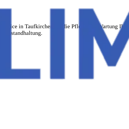
rservice in Taufkirchen für die Pflege und Wartung Ih
nd Instandhaltung.