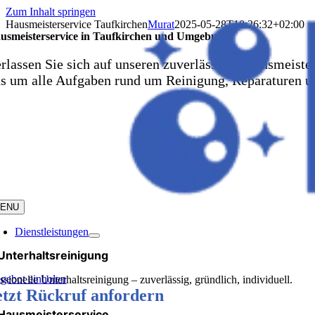
Zum Inhalt springen
Hausmeisterservice Taufkirchen
Murat
2025-05-28T10:26:32+02:00
usmeisterservice in Taufkirchen und Umgebung
rlassen Sie sich auf unseren zuverlässigen Hausmeiste
s um alle Aufgaben rund um Reinigung, Reparaturen u
ENU
Dienstleistungen
Unterhaltsreinigung
gebot einholen
ssionelle Unterhaltsreinigung – zuverlässig, gründlich, individuell.
etzt Rückruf anfordern
Hausmeisterservice