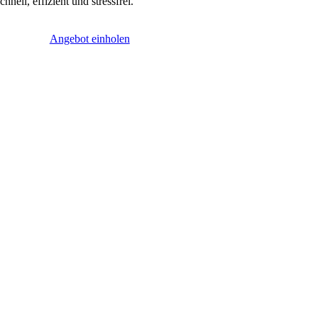
chnell, effizient und stressfrei.
Angebot einholen